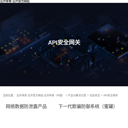
云开体育·云开官方网站
API安全网关
当前位置：
云开体育·云开官方网站-云开体育（中国）
>
产品与解决方案
>
信息安全
>
API安全网关
网络数据防泄露产品
下一代欺骗防御系统（蜜罐）