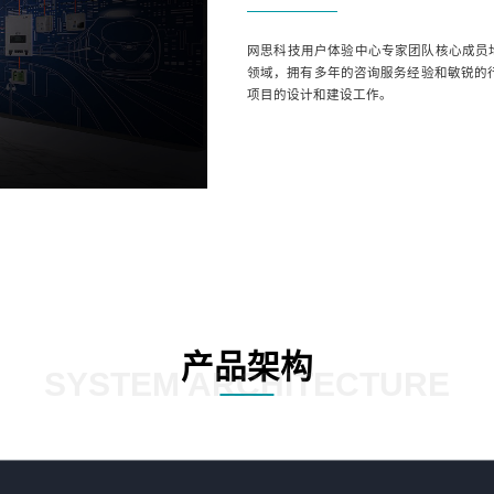
网思科技用户体验中心专家团队核心成员
领域，拥有多年的咨询服务经验和敏锐的
项目的设计和建设工作。
产品架构
SYSTEM ARCHITECTURE