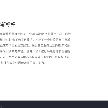
示新标杆
研发枢纽量身定制了一个788㎡的数字化展示中心，成为
该中心融 合了元宇宙技术，构建了一个前沿的元宇宙城
业应用场景的交互展示。通过真实业务场景的还 原和解
带来沉浸式的体验。 此外，线上展厅功能也让参观者能
。这一数字化展示中心不仅是展示的空间，更是科技与
思科技在数字化展示领域的领先实力。
们