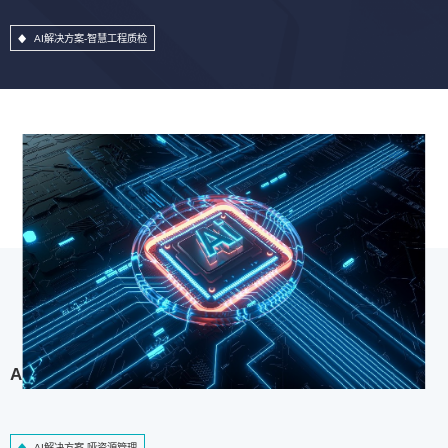
AI解决方案-智慧工程质检
AI解决方案-哑资源管理
AI解决方案-哑资源管理