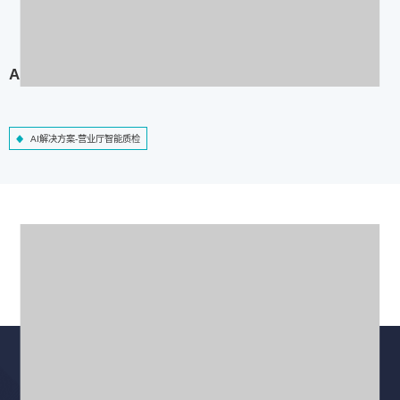
AI解决方案-营业厅智能质检
AI解决方案-营业厅智能质检