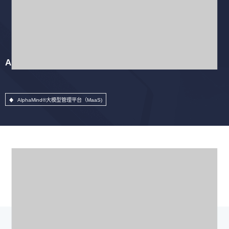
AlphaMind®大模型管理平台（MaaS)
AlphaMind®大模型管理平台（MaaS)