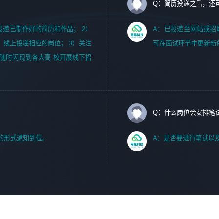
Q：简历投递之后，还
m，投递已制作好的简历和作品； 2）
A：已投递至网站或招
，线上投递相应的岗位； 3）关注
可在面试环节中更新新
随时闪现到各大高 校开展线下招
Q：什么岗位会安排笔
的形式通知到位。
A：是否要进行笔试以