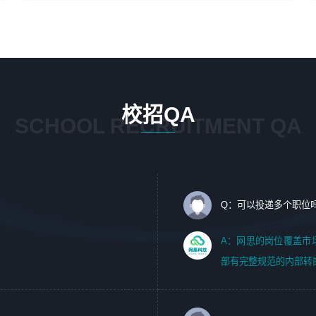
4、在剪辑上会思考，有一定编导思维；
1、 沟通客户需求，分析其实施的可行性，辅助项目经理完
5、踏实， 勤奋，愿意在工作中不断学习，提高自我；
成展示策划、设计；
6、能与同事友好相处。
2、 把握设计时间节点，控制设计进度，完成展示设计任
务；
3、配合平面设计师完成项目最终的整体汇报方案；参与项
目例会，项目完工总结报告，设计项目文件管理和资料库维
校招QA
护；
SCHOOL RECRUITMENT QA
4、 创新设计表现形式，优化流程、提高设计工作效率；
5、 设计内容包括但不限于：展厅/博物馆/展馆的规划与空
间设计，人机界面设计，标志及吉祥物设计，效果图后期处
理等。
Q：可以投递多个职位
岗位要求：
1、艺术设计类相关专业；（其中需求分析顾问不限专业）
A：网思的岗位覆盖市
2、热爱展览展示设计工作，熟悉行业动向，设计专业知识
部有完整规范的内部转
和产品专业知识；
3、具有良好的人际沟通、准确判断客户需求并执行的能
力、较强的团队合作能力和服务意识。