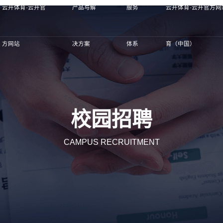
云开体育·云开官
产品与解
服务
云开体育·云开官方网
方网站
决方案
体系
育（中国）
校园招聘
CAMPUS RECRUITMENT