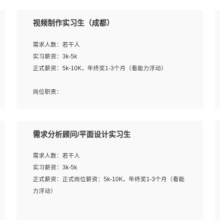
视频制作实习生（成都）
需求人数：若干人
实习薪资：3k-5k
正式薪资：5k-10K，年终奖1-3个月（看能力浮动）
岗位职责：
1、各类企业宣传片视频的剪辑和片头片尾包装；
2、广告片的后期剪辑与整体特效合成；
3、特效及动画制作并了解后期合成软件。
需求分析顾问/平面设计实习生
岗位要求：
需求人数：若干人
1、热爱影视，责任心强，有强烈的兴趣和后期制作的主观
实习薪资：3k-5k
能动性；
正式薪资：正式岗位薪资：5k-10K，年终奖1-3个月（看能
2、熟练使用After Effect、Photo Shop、熟练掌握视频剪辑
力浮动）
和特效包装软件；
3、能对影片后期进行整体调色控制，具备一定审美感；
岗位职责：