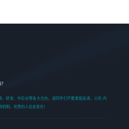
学能力;
案编写、项目申报方案编写；
6. 了解前端设计及后端开发, 可快速和同事对接工作;
2、人才队伍建设：完善SPL人才沉淀，积聚力量，为公司
7. 了解或熟悉 WebGL 及相关框架优先。
各省项目打单提供全面支撑。
任职要求：
1. 熟悉 Javascript, CSS, HTML, Vue, Git;
2. 熟悉 前端常用框架, 能独立完成设计给予的 UI 效果;
3. 有良好的代码习惯, 低级错误出现频率低;
4. 具备优秀的沟通和协调能力，能承受比较大的工作压力;
5. 自我驱动力强, 能自主学习新知识新技术, 并具有较强的自
学能力;
6. 了解前端设计及后端开发, 可快速和同事对接工作;
吗？
7. 了解或熟悉 WebGL 及相关框架优先。
（岗位人员专职于行业应用解决方案、项目申报方案、投标
场、研发、中后台等各大方向，请同学们不要重复投递，公司 内
方案的策划编写）
岗机制，优秀的人总会发光！