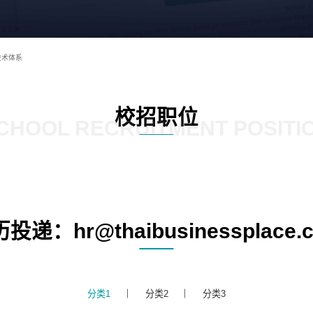
技术体系
校招职位
CHOOL RECRUITMENT POSITI
投递：hr@thaibusinessplace.
分类1
分类2
分类3