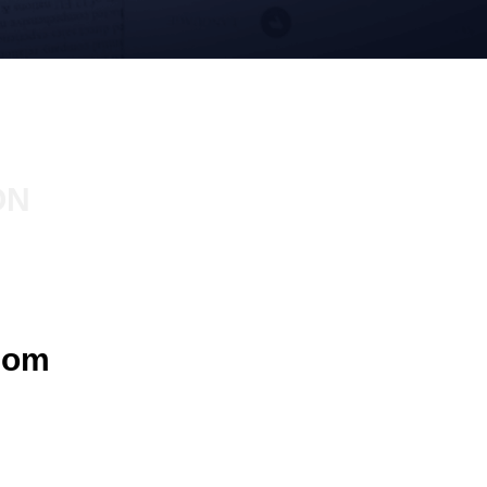
ON
com