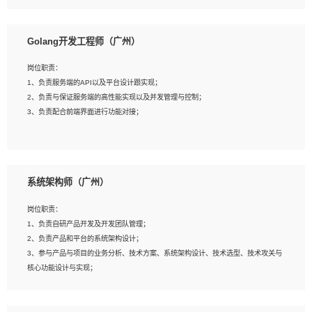
8、具有HCIE/H3CIE/VMware/阿里云等云计算方向认证者优先；
岗位要求：
1、本科以上相关专业毕业，拥有三年以上相关数据工作经验经验。
Golang开发工程师（广州）
2、熟悉PostgreSQL、redis、MongoDB、ElasticSearch等开源数据库运维管理，
拥有开发经验优先。
岗位职责：
3、熟悉Oracle、MySQL、SQLServer中一种或多种优先。
1、负责服务端的API以及平台设计跟实现；
4、熟悉Hadoop、HBASE、Spark等大数据平台优先。
2、负责与保证服务端的高性能实现以及并发管理与控制；
5、熟悉linux或任意一种unix操作系统，如有较强操作系统侧工作经验者优先。
3、负责配合前端界面进行功能对接；
6、具备丰富的项目实施经验，较强的自我学习能力。
7、责任心强，为人友好，沟通能力强，具有良好的团队意识。
岗位要求：
1、本科及以上学历，计算机相关专业；
系统架构师（广州）
2、1年以上Golang开发工作经验，能独立完成相应项目开发；
3、基础扎实、熟悉数据结构与算法，熟悉多线程、多进程、IO复用等并发编程思维
岗位职责：
与实现，熟悉常用开源框架及设计模式；
1、负责自研产品开发及开发团队管理；
4、熟悉Golang、连接池、消息队列等组件使用、熟悉后端开发、测试、调试流程
2、负责产品和平台的系统架构设计；
跟工具使用；
3、参与产品与项目的业务分析、技术方案、系统架构设计、技术选型、技术攻关与
5、对技术有激情，喜欢钻研，能快速接受和掌握新技术，学习能力和工作责任心
核心功能设计与实现；
强，良好的沟通表达能力和团队协作能力。
4、根据业务及技术发展，做前瞻性的技术分析、研究及应用；
5、根据业务架构设计与业务需求，上接业务设计下接系统设计，编写系统概要设
计，指导技术骨干进行系统详细设计。