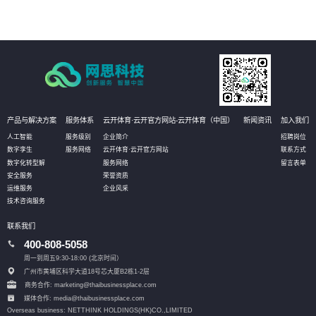
产品与解决方案
服务体系
云开体育·云开官方网站-云开体育（中国）
新闻资讯
加入我们
人工智能
服务级别
企业简介
招聘岗位
数字孪生
服务网络
云开体育·云开官方网站
联系方式
数字化转型解
服务网络
留言表单
安全服务
荣誉资质
运维服务
企业风采
技术咨询服务
联系我们
400-808-5058
周一到周五9:30-18:00 (北京时间）
广州市黄埔区科学大道18号芯大厦B2栋1-2层
商务合作: marketing@thaibusinessplace.com
媒体合作: media@thaibusinessplace.com
Overseas business: NETTHINK HOLDINGS(HK)CO.,LIMITED