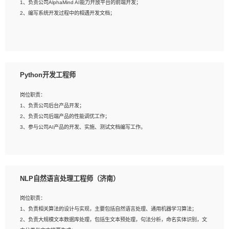
1、负责公司AlphaMind AI能力开放平台的前端开发；
3、具备良好的交流协调能力，有较强的责任感、工作积极主动；
2、编写系统开发过程中的相遇开发文档；
4、有较强的系统需求分析、文档编写能力、沟通能力；
5、具备与多团队合作的经验，良好团队协作精神；
岗位要求：
1、全日制本科及以上学历，计算机相关专业毕业，一年以上前端开发工作经验；
2、熟练掌握HTML、CSS、JavaScript等web相关技术；
Python开发工程师
3、熟悉react/vue/angular任何一种前端框架，熟悉react优先；
4、熟悉webpack配置和git操作；
岗位职责：
5、善于沟通，具有团队意识；
1、负责公司后台产品开发；
2、负责公司后端产品的性能调优工作；
3、参与公司AI产品的开发、实施、测试文档编写工作。
岗位要求:
1、计算机相关专业，本科及以上学历，2年以上后端开发经验，有过运营商项目经
NLP自然语言处理工程师（济南）
验的更佳；
2、熟练python编程语言，熟悉服务端开发流程，熟悉常见的算法和数据结构；
岗位职责：
3、熟悉数据库开发，熟悉Mysql、Oracle、MongoDb数据库应用开发其中一种；
1、负责相关算法的设计与实现，主要包括自然语言处理、通用机器学习算法；
4、熟悉Python Wed框架（Django/Flask...）代码能力优秀，熟悉编码规范和具备
2、负责大规模文本数据库处理，包括生文本预处理，句法分析，命名实体识别，文
良好的文档编写能力）；