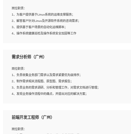
3、能对影片后期进行整体调色控制，具备一定审美感；
岗位职责：
4、在剪辑上会思考，有一定编导思维；
1、为客户提供基于Linux系统的运维支撑服务；
5、踏实， 勤奋，愿意在工作中不断学习，提高自我；
2、解答客户针对Linux及开源软件系统的咨询需求；
6、能与同事友好相处。
3、提供基于客户场景的自动化运维脚本；
4、操作系统健康巡检及操作系统安全加固等工作
岗位要求：
需求分析师（广州）
1、全日制本科计算机相关专业毕业，3年以上相关工作经验；
2、精通linux操作系统的运行维护，具有故障处理的能力
岗位职责：
3、熟练使用脚本语言，shell/python任一种，熟练使用Ansible
1、负责收集业务部门需求以及需求紧要优先级排序；
4、熟悉linux常见服务、中间件的基本原理、部署以及故障处理，如：Mysql、
2、制作需求相关流程图、原型图、需求报告；
Apache、Nginx、Zabbix、Kafka等
3、负责业务的需求调研、分析和管理工作，对需求文档进行管理；
5、熟悉主流虚拟化技术，如：VMware、KVM
4、发现业务操作流程中的痛点，并提出对应的解决方案；
6、具备网络方面的基础知识，熟悉常见的网络协议，如TCP/IP，转发原理，路由优
5、完成其他上级领导交予的任务和工作。
先级等
7、了解容器技术，熟悉docker或podman
8、有良好的文档编写能力和沟通能力，有RHCE证书优先
前端开发工程师（广州）
岗位要求：
1、本科以上学历，一年以上需求分析相关经验者优先；
岗位职责：
2、熟悉产品及需求规划工具，如:Axure、Xmind、MS Project等；