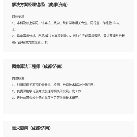
解决方案经理/总监（成都/济南）
岗位要求
岗位要求：
1、本科及以上学历，计算机、数学、统计学等相关专业，同行业工作经验5年以
1、全日制统招本科及以上学历，计算机相关专业毕业，5年以上开发工作经验；
上；
2、具有扎实的java编程功底和良好的编码习惯，有分布式、多线程及高并发系统开
2、具备需求分析、产品/解决方案策划能力，可独立完成需求调研、需求整理与分析
发经验和性能调优经验尤佳；熟悉JVM调优；掌握基础中间件、基础架构方案和云
和产品/解决方案规划工作；
平台、云产品功能特性，熟练使用相关平台的功能和了解其背后实现机制；
3、逻辑缜密，对用户产品/解决方案体验敏感，对数据敏感，有产品/解决方案意
3、精通主流开发框架经验，精通一门主流开发语言；熟悉主流开源框架源码；
识，有主见，以数据为驱动，以结果为导向；
4、具有一定的大中型项目参与经验，有中间件、基础组件和框架的研发经验，具备
4、具有丰富的AI产品/解决方案解决方案经验，能够针对客户的需求，快速响应输出
研发管理流程建设经验；
图像算法工程师（成都/济南）
相关的解决方案，包括视频分析、图像识别、NLP、OCR、机器学习等；
5、熟悉Spring、Mybatis等开源框架和常用apache组件,熟悉Web服务端开发的各
5、具备AI技术背景，掌握TensorFlow、PyTorch、Spark MLlib、SK-Learn等常见
种常用框架和技术Springboot、Shiro、springcloud等；熟悉Linux常用命令和了解
岗位职责：
AI算法框架，对人脸识别、目标检测、图像识别、OCR、NLP等AI算法有深刻理
常用脚本语言，较丰富的线上系统运维经验，复杂问题排查思路清晰。
1、利用深度学习等图像分类、检测、分割技术解决业务问题；
解。具有AI平台级产品/解决方案从业经验者优先。具有大数据技术背景者优先；
2、负责深度学习及算法加速的相关研究及开发工作；
6、具备良好的客户意识与沟通能力，善于学习思考、创新与团队协作，认真负责、
3、进行公司相关业务的深度学习等前瞻技术研究。
执行力与抗压力强。
岗位要求：
1、统招本科以上学历，图形图像、计算机或数学相关专业；
需求顾问（成都/济南）
2、2年以上图像处理开发经验，熟悉python和spark开发；
3、熟练使用TensorFlow、Theano、Keras 及 Caffe 任意一种主流深度学习框架搭