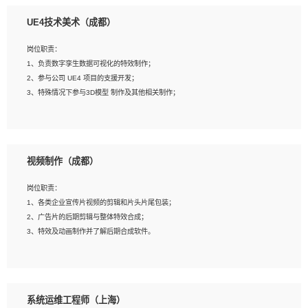
1、全日制本科相关专业，具有相关开发经验?年以上；
UE4技术美术（成都）
2、熟练掌握 Unity3D 程序开发，精通 C# 语言开发；
3、具有大量插件的使用调试经历，开发测试过 UWP 端程序者优先；
岗位职责：
4、有良好的沟通能力和团队合作意识；
1、负责数字孪生数据可视化的特效制作；
5、开发过 HoloLens 程序者优先。
2、参与公司 UE4 项目的支援开发；
3、特殊情况下参与3D模型 制作及其他相关制作；
岗位要求：
1、全日制本科以上学历，美术、动画相关专业毕业，具有相关效果制作经验2年以
视频制作（成都）
上；
2、熟练掌握 Particle 或 Niagara 制作特效模块；
岗位职责：
3、想象力丰富, 有一定的艺术审美深度；
1、各类企业宣传片视频的剪辑和片头片尾包装；
4、有良好的场景特效搭建功底；
2、广告片的后期剪辑与整体特效合成；
5、熟悉 3Ds Max 或者 Maya；
3、特效及动画制作并了解后期合成软件。
6、有良好的沟通能力和团队合作意识；
7、参与过建筑结构表现相关项目者优先
岗位要求：
1、热爱影视，责任心强，有强烈的兴趣和后期制作的主观能动性；
系统运维工程师（上海）
2、熟练使用After Effect、Photo Shop、熟练掌握视频剪辑和特效包装软件；