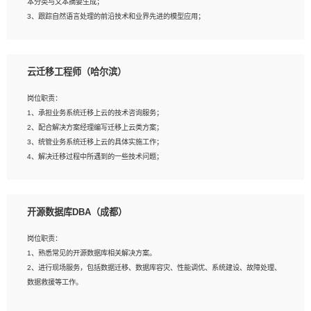
本分类与文本摘要生成；
5、沟通表达能力强，具备团队协作能力。
3、跟踪自然语言处理的前沿技术和业界先进的模型应用；
4、负责问答系统的搭建和知识图谱的建立；
云迁移工程师（哈尔滨）
岗位要求：
1、1年及以上自然语言处理方向研究或工作经验，统招本科及以上学历；
岗位职责：
2、熟悉tensorflow，keras，pytorch等常规深度学习框架，快速根据客户需求实现
1、承担业务系统迁移上云的技术咨询服务；
有效的模型；
2、配合解决方案经理编写迁移上云类方案；
3、熟悉掌握至少一种编程语言，如：Python，Java；
3、统管业务系统迁移上云的具体实施工作；
4、 熟悉NLP相关算法与实现；
4、解决迁移过程中所遇到的一些技术问题；
5、至少有一次及以上问答系统的项目实践，熟悉问答系统全流程开发者优先；
6、有较强的问题分析和处理能力，良好的团队合作意识；
7、 参与过相关竞赛或科研项目者优先。
岗位要求：
开源数据库DBA（成都）
1、专科及以上学历，三年以上工作经验，计算机等相关专业；
2、具备常见业务系统资源评估、部署优化和故障排查的能力；
岗位职责：
3、熟悉常见操作系统、存储、网络、 IO 等相关原理；
1、熟悉常见的开源数据库相关解决方案。
4、具有迁移工具实操经验，具备P2V、V2V迁移能力；
2、进行现场服务，包括数据迁移、数据库容灾、性能调优、系统建设、故障处理、
5、熟练华为、VMware虚拟化、云计算及云存储技术；
数据救援等工作。
6、熟悉主流数据库、应用服务器、中间件部署架构和运维方法；
7、具备资源池迁移、应用及数据迁移、异构数据迁移相关经验；