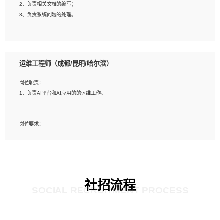
2、负责相关文档的编写；
4、善于沟通，具有良好的团队合作精神和协作能力。
3、负责系统问题的处理。
5、必须有实际的生产环境系统维护经验。
6、有中国移动安全态势系统相关项目经验优先考虑。
岗位要求：
1、精通java编程，熟悉vue和jsp编程；
运维工程师（成都/昆明/哈尔滨）
2、熟悉linux命令；
3、熟练使用springmvc、springcloud、webservice等框架进行开发；
岗位职责：
4、熟练使用oracle、mysql进行开发；
1、负责AI平台和AI应用的的运维工作。
5、熟悉流程开发如使用activiti；
6、计算机相关专业本科以上学历，3年以上开发工作经验。
岗位要求：
1、计算机相关专业，大专以上学历，2年以上开发运维工作经验；
2、必须具备的能力：有丰富的运维开发和K8S运维经验；熟悉K8S、Git、docker
等相关工具使用；熟练掌握Linux环境下的Shell语言 ；工作责任感强、具有良好的
沟通能力、服务意识；
3、掌握Linux环境下的Python编程语言；
社招流程
4、掌握DevOps思想、方法和流程。Jenkins工具使用；
SOCIAL RECRUITMENT PROCESS
5、掌握常见中间件配置与优化，如mysql、nginx等；
6、掌握服务器的维护，熟悉linux系统的常用操作；
7、掌握和第三方系统API接口的维护操作，和安全漏洞扫描的修复工作。