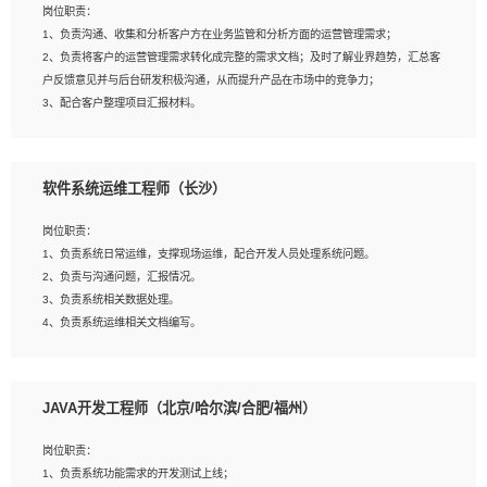
岗位职责：
建深度学习系统环境；
1、负责沟通、收集和分析客户方在业务监管和分析方面的运营管理需求；
4、熟悉OPENCV、HALCON等常用图像处理软件，熟练进行图像处理；
2、负责将客户的运营管理需求转化成完整的需求文档；及时了解业界趋势，汇总客
5、熟悉主流的分类算法、聚类算法和关联分析算法原理，能熟练使用神经网络算法
户反馈意见并与后台研发积极沟通，从而提升产品在市场中的竞争力；
的进行业务建模；
3、配合客户整理项目汇报材料。
6、对OCR领域有深入的研究，熟悉模型调参，压缩和整型化方法；
7、熟悉mysql、oracle、MongoDB、redis等其中一种数据库使用。
岗位要求：
软件系统运维工程师（长沙）
1、3年以上运营或解决方案的工作经验。
2、具备良好的逻辑能力、沟通能力和文字处理能力，能够从海量数据中发现关键特
岗位职责：
征，可独立提出完整的优化方案,并推动方案执行达成结果；熟练使用PPT、
1、负责系统日常运维，支撑现场运维，配合开发人员处理系统问题。
WORD、EXCEL等办公软件；
2、负责与沟通问题，汇报情况。
3、深入理解公司各项AI产品和技术信息；具有较强的文档编写能力，能独立撰写
3、负责系统相关数据处理。
PPT、方案建议书等，面试时需携带个人制作的专业PPT文件进行展示。
4、负责系统运维相关文档编写。
5、负责现场对接客户，沟通事项。
JAVA开发工程师（北京/哈尔滨/合肥/福州）
岗位要求：
1、计算机相关专业本科以上学历，1年以上软件系统运维经验。
岗位职责：
2、精通linux命令。
1、负责系统功能需求的开发测试上线；
3、熟悉oracle、mysql 数据库。