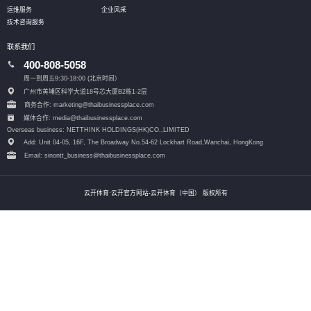
运维服务
企业风采
技术咨询服务
联系我们
400-808-5058
周一到周五9:30-18:00 (北京时间）
广州市黄埔区科学大道18号芯大厦B2栋1-2层
商务合作: marketing@thaibusinessplace.com
媒体合作: media@thaibusinessplace.com
Overseas business: NETTHINK HOLDINGS(HK)CO.,LIMITED
Add: Unit 04-05, 16F, The Broadway No.54-62 Lockhart Road,
Wanchai, HongKong
Email: sinontt_business@thaibusinessplace.com
云开体育·云开官方网站-云开体育（中国） 版权所有