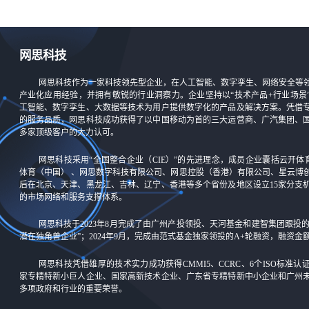
网思科技
网思科技作为一家科技领先型企业，在人工智能、数字孪生、网络安全等
产业化应用经验，并拥有敏锐的行业洞察力。企业坚持以“技术产品+行业场景
工智能、数字孪生、大数据等技术为用户提供数字化的产品及解决方案。凭借
的服务品质，网思科技成功获得了以中国移动为首的三大运营商、广汽集团、
多家顶级客户的大力认可。
网思科技采用“全国整合企业（CIE）”的先进理念，成员企业囊括云开体
体育（中国） 、网思数字科技有限公司、网思控股（香港）有限公司、星云博
后在北京、天津、黑龙江、吉林、辽宁、香港等多个省份及地区设立15家分支
的市场网络和服务支撑体系。
网思科技于2023年8月完成了由广州产投领投、天河基金和建智集团跟投
潜在独角兽企业”；2024年9月，完成由范式基金独家领投的A+轮融资，融资
网思科技凭借雄厚的技术实力成功获得CMMI5、CCRC、6个ISO标准
家专精特新小巨人企业、国家高新技术企业、广东省专精特新中小企业和广州
多项政府和行业的重要荣誉。