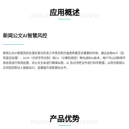
应用概述
APPLICATION OVERVIEW
新闻公文AI智慧风控
新闻公文AI智慧风控在落实意识形态工作责任制方面发挥着至关重要的作用。通过运用NLP（自
然语言处理）、OCR（光学字符识别）和CV（计算机视觉）等先进的AI技术，用户可以对新闻不
良信息进行有效处置，对公文文本进行精准纠错，以 及对涉密文件进行科学管理，从而为新闻公
文风险控制注入智能动力，显著提升其智慧化水平。
产品优势
PRODUCT ADVANTAGES