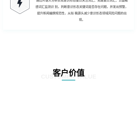
通过AI语义分析实现意识形态重点关注词汇、党建重点词汇、负面敏
感词汇监测识 别，判断意识形态关键词是否存在问题，并发出预警，
提升新闻编撰规范性，从拟 稿源头减少意识形态领域风险问题的出
现。
客户价值
CUSTOMER VALUE
01
强化风险控制：AI智慧风控技术能够通过对新闻公文内容的深度分析和挖掘，
发现潜在的风险点，如敏感信息泄露、政策误读等。通过及时预警和提醒，帮
助客户规避潜在风险，确保新闻公文的准确性和合规性。