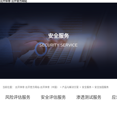
云开体育·云开官方网站
安全服务
SECURITY SERVICE
当前位置：
云开体育·云开官方网站-云开体育（中国）
>
产品与解决方案
>
安全服务
>
安全加固服务
风险评估服务
安全评估服务
渗透测试服务
应