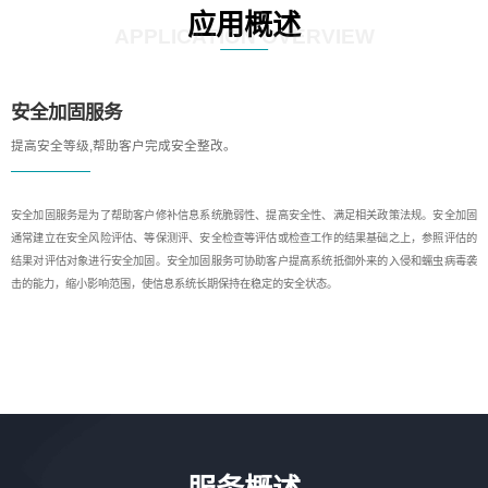
应用概述
APPLICATION OVERVIEW
安全加固服务
提高安全等级,帮助客户完成安全整改。
安全加固服务是为了帮助客户修补信息系统脆弱性、提高安全性、满足相关政策法规。安全加固
通常建立在安全风险评估、等保测评、安全检查等评估或检查工作的结果基础之上，参照评估的
结果对评估对象进行安全加固。安全加固服务可协助客户提高系统抵御外来的入侵和蠕虫病毒袭
击的能力，缩小影响范围，使信息系统长期保持在稳定的安全状态。