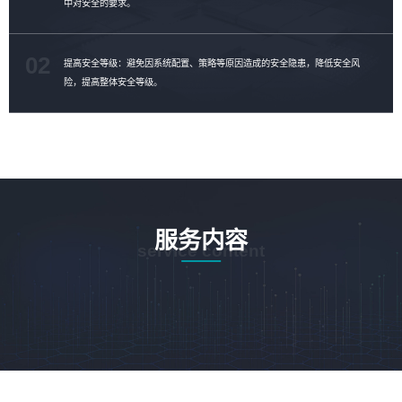
中对安全的要求。
02
提高安全等级：避免因系统配置、策略等原因造成的安全隐患，降低安全风
险，提高整体安全等级。
服务内容
service content