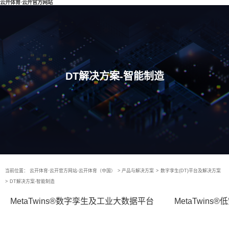
云开体育·云开官方网站
DT解决方案-智能制造
当前位置：
云开体育·云开官方网站-云开体育（中国）
>
产品与解决方案
>
数字孪生(DT)平台及解决方案
>
DT解决方案-智能制造
MetaTwins®数字孪生及工业大数据平台
MetaTwin