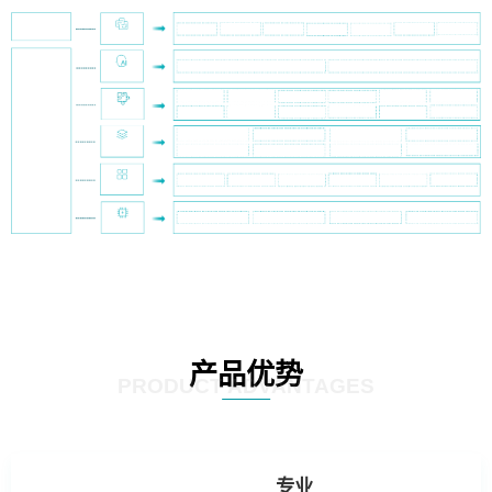
产品优势
PRODUCT ADVANTAGES
专业