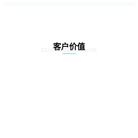
客户价值
CUSTOMER VALUE
01
基于深度学习的照片模糊性检测方法
02
工程照片历史重复性检测方法
03
与移动互联网技术充分融合