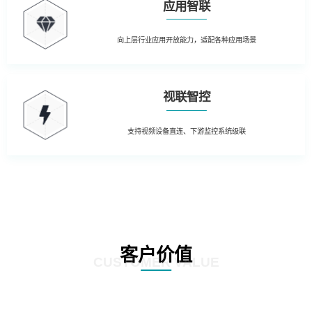
应用智联
向上层行业应用开放能力，适配各种应用场景
视联智控
支持视频设备直连、下游监控系统级联
客户价值
CUSTOMER VALUE